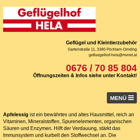
Geflügel und Kleintierzubehör
Gartenstraße 11, 3380 Pöchlarn-Ornding
gefluegelhof-hela@mvnet.at
0676 / 70 85 804
Öffnungszeiten & Infos siehe unter Kontakt!
MENÜ
Startseite
Apfelessig
ist ein bewährtes und altes Hausmittel, reich an
Vitaminen, Mineralstoffen, Spurenelementen, organischen
Junghennen
Säuren und Enzymen. Hilft der Verdauung, stärkt das
Immunsystem und kurbelt den Stoffwechsel an. Die
Sonderrassen