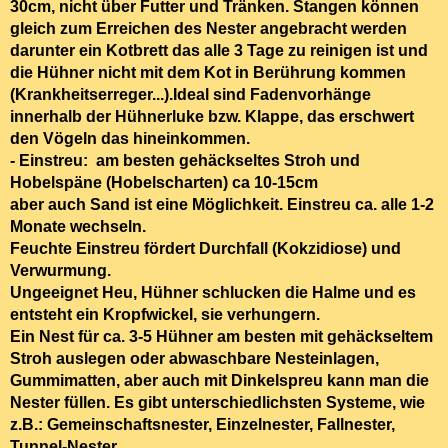
30cm, nicht über Futter und Tränken.
Stangen können
gleich zum Erreichen des Nester angebracht werden
darunter ein Kotbrett
das alle 3 Tage zu reinigen ist und
die Hühner nicht mit dem Kot in Berührung kommen
(Krankheitserreger...).Ideal sind Fadenvorhänge
innerhalb der Hühnerluke bzw. Klappe, das erschwert
den Vögeln das hineinkommen.
- Einstreu:
am besten
gehäckseltes Stroh und
Hobelspäne (Hobelscharten) ca 10-15cm
aber
auch Sand
ist eine Möglichkeit. Einstreu ca. alle 1-2
Monate wechseln.
Feuchte Einstreu fördert Durchfall (Kokzidiose) und
Verwurmung.
Ungeeignet Heu,
Hühner schlucken die Halme und es
entsteht ein Kropfwickel, sie verhungern.
Ein Nest für ca. 3-5 Hühner
am besten mit gehäckseltem
Stroh auslegen oder abwaschbare Nesteinlagen,
Gummimatten, aber auch mit Dinkelspreu kann man die
Nester füllen. Es gibt unterschiedlichsten Systeme, wie
z.B.: Gemeinschaftsnester, Einzelnester, Fallnester,
Tunnel-Nester,..