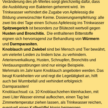
Veränderung des ph-Wertes sorgt gleichzeitig dafür, dass
die Ausbildung von Bakterien gehemmt wird. Im
Anderes Geflügel
Trinkwasser verhindert die Zugabe von Apfelessig die
Futtermittel und Ernährung
Bildung unerwünschter Keime. Dosierungsempfehlung: alle
zwei bis drei Tage einen Schuss Apfelessig ins Trinkwasser
Geflügelzubehör
Spitzwegerich
ist besonders zur Blütezeit wertvoll gegen
Husten und Bronchitis.
Die enthaltenen Bitterstoffe
Infos
eignen sich hervorragend zur Behandlung von
Würmern
und
Darmparasiten.
Kontakt
Knoblauch und Zwiebel
sind bei Mensch und Tier bewährt,
um vielerlei Leiden zu lindern bzw. zu verhindern.
Arterienverkalkung, Husten, Schnupfen, Bronchitis und
Verdauungsstörungen sind nur einige Beispiele.
Mehrmals im Jahr kann Knoblauch angeboten werden. Das
beugt Krankheiten vor und regt die Legetätigkeit an, hilft
auch bei Wurmbefall und verhindert erfolgreich
Darmparasiten!
Knoblauchsud: ca. 10 Knoblauchzehen kleinhacken, mit
zwei Liter Wasser einmal aufkochen, einen Tag bei
Zimmertemperatur ziehen lassen, als Trinkwasser reichen,
eventuell einen Kaffeelöffel Honig beimengen