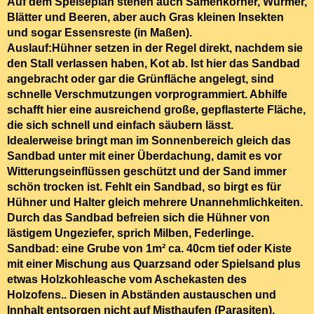
Auf dem Speiseplan stehen auch Samenkörner, Würmer,
Blätter und Beeren, aber auch Gras kleinen Insekten
und sogar Essensreste (in Maßen).
Auslauf:Hühner setzen
in der Regel direkt
,
nachdem sie
den Stall verlassen haben, Kot ab. Ist hier das Sandbad
angebracht oder gar die Grünfläche angelegt, sind
schnelle Verschmutzungen vorprogrammiert. Abhilfe
schafft hier eine ausreichend große,
gepflasterte Fläche,
die sich
schnell und
einfach säubern
lässt.
Idealerweise bringt man im Sonnenbereich gleich das
Sandbad unter mit einer Überdachung, damit es vor
Witterungseinflüssen geschützt und der Sand immer
schön trocken ist. Fehlt ein Sandbad, so birgt es für
Hühner und Halter gleich mehrere Unannehmlichkeiten.
Durch das
Sandbad befreien sich die Hühner von
lästigem Ungeziefer, sprich Milben, Federlinge.
Sandbad:
eine Grube von 1m² ca. 40cm tief oder Kiste
mit einer
Mischung aus Quarzsand oder
Spielsand plus
etwas Holzkohleasche vom Aschekasten des
Holzofens..
Diesen in Abständen austauschen und
Innhalt entsorgen nicht auf Misthaufen (Parasiten).