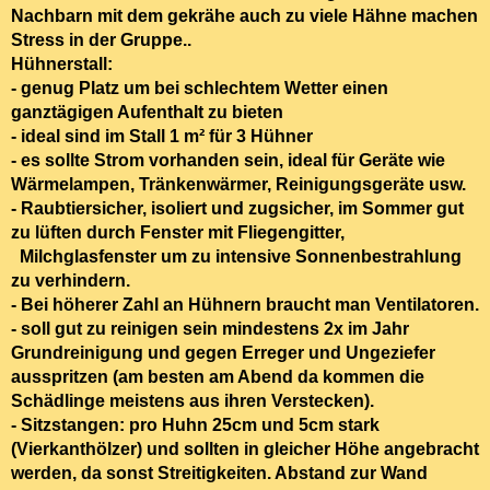
Nachbarn mit dem gekrähe auch zu viele Hähne machen
Stress in der Gruppe..
Hühnerstall:
- genug Platz um bei schlechtem Wetter einen
ganztägigen Aufenthalt zu bieten
- ideal sind im Stall 1 m² für 3 Hühner
- es sollte Strom vorhanden sein, ideal für Geräte wie
Wärmelampen, Tränkenwärmer, Reinigungsgeräte usw.
- Raubtiersicher
, isoliert und
zugsicher
, im Sommer
gut
zu lüften
durch Fenster mit Fliegengitter,
Milchglasfenster um zu intensive Sonnenbestrahlung
zu verhindern.
- Bei höherer Zahl an Hühnern braucht man Ventilatoren.
- soll
gut zu reinigen
sein mindestens 2x im Jahr
Grundreinigung und gegen Erreger und Ungeziefer
ausspritzen (am besten am Abend da kommen die
Schädlinge meistens aus ihren Verstecken).
- Sitzstangen:
pro Huhn 25cm und 5cm stark
(Vierkanthölzer) und sollten
in gleicher Höhe
angebracht
werden, da
sonst Streitigkeiten. Abstand zur Wand