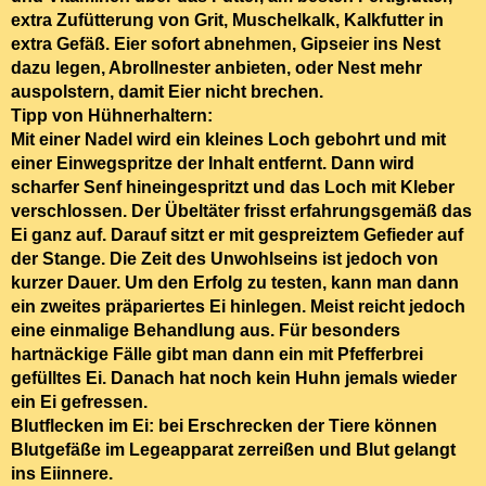
extra Zufütterung von Grit, Muschelkalk, Kalkfutter in
extra Gefäß. Eier sofort abnehmen, Gipseier ins Nest
dazu legen, Abrollnester anbieten, oder Nest mehr
auspolstern, damit Eier nicht brechen.
Tipp von Hühnerhaltern
:
Mit einer Nadel wird ein kleines Loch gebohrt und mit
einer Einwegspritze der Inhalt entfernt. Dann wird
scharfer Senf hineingespritzt und das Loch mit Kleber
verschlossen. Der Übeltäter frisst erfahrungsgemäß das
Ei ganz auf. Darauf sitzt er mit gespreiztem Gefieder auf
der Stange. Die Zeit des Unwohlseins ist jedoch von
kurzer Dauer. Um den Erfolg zu testen, kann man dann
ein zweites präpariertes Ei hinlegen. Meist reicht jedoch
eine einmalige Behandlung aus. Für besonders
hartnäckige Fälle gibt man dann ein mit Pfefferbrei
gefülltes Ei. Danach hat noch kein Huhn jemals wieder
ein Ei gefressen.
Blutflecken im Ei:
bei Erschrecken der Tiere können
Blutgefäße im Legeapparat zerreißen und Blut gelangt
ins Eiinnere.