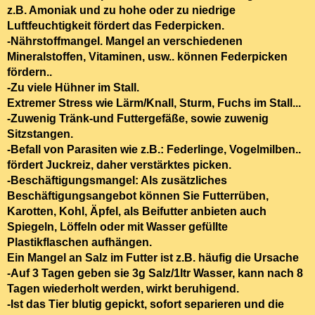
z.B. Amoniak und zu hohe oder zu niedrige
Luftfeuchtigkeit fördert das Federpicken.
-Nährstoffmangel. Mangel
an verschiedenen
Mineralstoffen, Vitaminen,
usw.. können Federpicken
fördern..
-
Zu viele Hühner im Stall.
Extremer Stress wie Lärm/Knall, Sturm, Fuchs im Stall...
-
Zuwenig Tränk-und Futtergefäße, sowie zuwenig
Sitzstangen.
-Befall von Parasiten
wie z.B.: Federlinge, Vogelmilben..
fördert Juckreiz, daher verstärktes picken.
-Beschäftigungsmangel:
Als zusätzliches
Beschäftigungsangebot können Sie Futterrüben,
Karotten, Kohl, Äpfel, als Beifutter anbieten auch
Spiegeln, Löffeln oder mit Wasser gefüllte
Plastikflaschen aufhängen.
Ein
Mangel an Salz im Fu
tter ist z.B. häufig die Ursache
-Auf 3 Tagen
geben sie 3g Salz/1ltr Wasser, kann nach 8
Tagen wiederholt werden, wirkt beruhigend.
-
Ist das Tier blutig gepickt, sofort separieren
und die