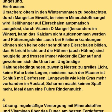
ungesund.
Eierfressen:
Ursachen:
öfters in den Wintermonaten zu beobachten,
durch Mangel an Eiweiß, bei einem Mineralstoffmangel
wird Heißhunger auf Eierschalen automatisch
ausgelöst, durch Vitamin D Mangel (besonders im
Winter), kann das Kalzium nicht aufgenommen werden
und Fütterungsfehler, auch bei Eileitererkrankungen
können sich keine oder sehr dünne Eierschalen bilden,
das Ei bricht leicht und die Hühner (auch Hähne) sind
neugierig und fressen immer wieder die Eier auf und
gewöhnen sich die Unart an. Ungünstige
Haltungsbedingungen, zuwenig Nester, zu grelles Licht,
keine Ruhe beim Legen, meistens nach der Mauser ist
Schluß mit Eierfressen. Langeweile wie kein Gras mehr
vorhanden im Auslauf, Scharren macht keinen Spaß
mehr, ideal dann eine Fuhre Rindenmulch.
4
Lösung:
regelmäßige Versorgung mit Mineralstoffen
und Vitaminen über das Futter, am besten Fertigfutter,