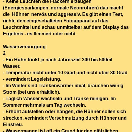
-
Keine Leuchten die Flackern
erzeugen
(Energiesparlampen, normale Neonröhren) das macht
die Hühner nervös und aggressiv. Es gibt einen Test,
richte den eingeschalteten Fotoapparat auf das
Leuchtmittel und schau unmittelbar auf dem Display das
Ergebnis - es flimmert oder nicht.
Wasserverso
2
- Ein Huhn trinkt je nach Jahreszeit 300 bis 500ml
Wasser.
- Temperatur
nicht unter 10 Grad
und
nicht über 30 Grad
- vermindert Legeleistung.
- Im Winter sind
Tränkenwärmer
ideal, brauchen wenig
Strom (bei uns erhältlich).
-
Täglich Wasser wechseln und Tränke reinigen. Im
Sommer mehrmals am Tag wechseln.
-
Erhöht aufstellen oder hängen
, die Hühner sollen sich
strecken,
verhindert Verschmutzung
durch Hühner und
Einstreu.
-
Wassermangel i
st oft ein Grund für den plötzlichen