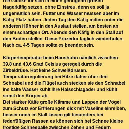
Die Glucke für sich in einen genügend großen
Nagerkäfig setzen, ohne Einstreu, denn es soll ja
ungemütlich sein. Futter und Wasser müssen aber im
Käfig Platz haben. Jeden Tag den Käfig mitten unter die
anderen Hühner in den Auslauf stellen, am besten an
einem schattigen Ort. Abends den Käfig in den Stall auf
den Boden stellen. Diese Prozedur täglich wiederholen.
Nach ca. 4-5 Tagen sollte es beendet sein.
Körpertemperatur beim Haushuhn
nämlich zwischen
39,8 und 43,6 Grad Celsius geregelt durch die
Zirbeldrüse. Hat keine Schweißdrüsen.
Temperaturregulierung bei Hitze daher über den
Schnabel und die Flügel auch stecken sie den Schnabel
ins kalte Wasser kühlt ihre Halsschlagader und kühlt
somit den Körper ab.
Bei starker Kälte
große Kämme und Lappen der Vögel
zum Schutz vor Erfrierungen dick mit Vaseline einreiben,
besser noch im Stall lassen gilt besonders bei
federfüßigen Rassen es können sich bei Schnee kleine
frostige Schneebälle zwischen Zehen und Federn