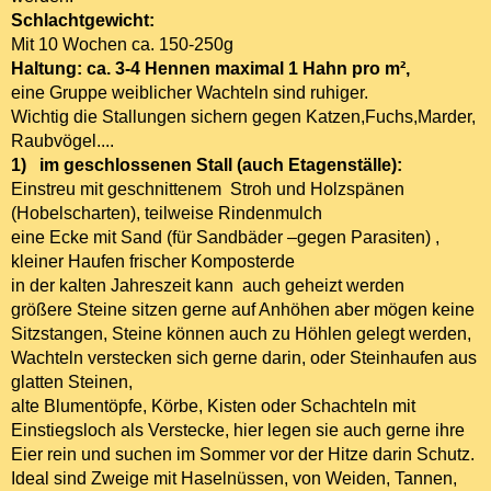
Schlachtgewicht:
Mit 10 Wochen ca. 150-250g
Haltung: ca. 3-4 Hennen maximal 1 Hahn pro m²,
eine Gruppe weiblicher Wachteln sind ruhiger.
Wichtig die Stallungen sichern gegen Katzen,Fuchs,Marder,
Raubvögel....
1)
im geschlossenen Stall (auch Etagenställe):
Einstreu mit geschnittenem Stroh und Holzspänen
(Hobelscharten), teilweise Rindenmulch
eine Ecke mit Sand (für Sandbäder –gegen Parasiten) ,
kleiner Haufen frischer Komposterde
in der kalten Jahreszeit kann auch geheizt werden
größere Steine sitzen gerne auf Anhöhen aber mögen keine
Sitzstangen, Steine können auch zu Höhlen gelegt werden,
Wachteln verstecken sich gerne darin, oder Steinhaufen aus
glatten Steinen,
alte Blumentöpfe, Körbe, Kisten oder Schachteln mit
Einstiegsloch als Verstecke, hier legen sie auch gerne ihre
Eier rein und suchen im Sommer vor der Hitze darin Schutz.
Ideal sind Zweige mit Haselnüssen, von Weiden, Tannen,