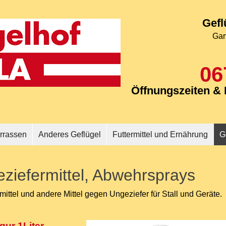
Gefl
Gar
06
Öffnungszeiten & I
rrassen
Anderes Geflügel
Futtermittel und Ernährung
G
eziefermittel, Abwehrsprays
ittel und andere Mittel gegen Ungeziefer für Stall und Geräte.
gur 1Liter