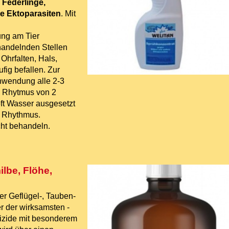
 Federlinge,
re Ektoparasiten
. Mit
ng am Tier
andelnden Stellen
Ohrfalten, Hals,
ig befallen. Zur
nwendung alle 2-3
m Rhytmus von 2
ft Wasser ausgesetzt
n Rhythmus.
cht behandeln.
ilbe, Flöhe,
r Geflügel-, Tauben-
er der wirksamsten -
tizide mit besonderem