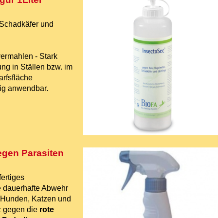
 Schadkäfer und
vermahlen - Stark
ng in Ställen bzw. im
arfsfläche
sig anwendbar.
egen Parasiten
fertiges
ie dauerhafte Abwehr
, Hunden, Katzen und
z gegen die
rote