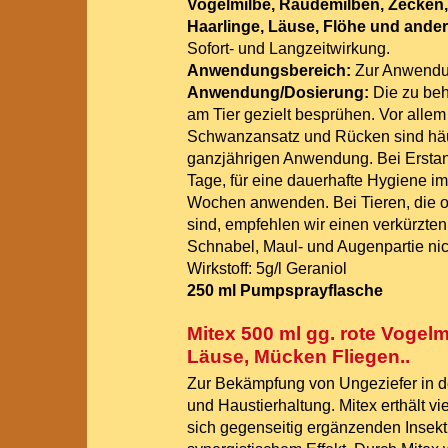
Vogelmilbe, Räudemilben, Zecken,
Haarlinge, Läuse, Flöhe und ande
Sofort- und Langzeitwirkung.
Anwendungsbereich:
Zur Anwendu
Anwendung/Dosierung:
Die zu beh
am Tier gezielt besprühen. Vor allem 
Schwanzansatz und Rücken sind häuf
ganzjährigen Anwendung. Bei Ersta
Tage, für eine dauerhafte Hygiene i
Wochen anwenden. Bei Tieren, die o
sind, empfehlen wir einen verkürzte
Schnabel, Maul- und Augenpartie ni
Wirkstoff: 5g/l Geraniol
250 ml Pumpsprayflasche
Mitex 500 ml gg. rote Vogelm
Läuse, Mücken Fliegen..
Zur Bekämpfung von Ungeziefer in de
und Haustierhaltung. Mitex erthält vi
sich gegenseitig ergänzenden Insek