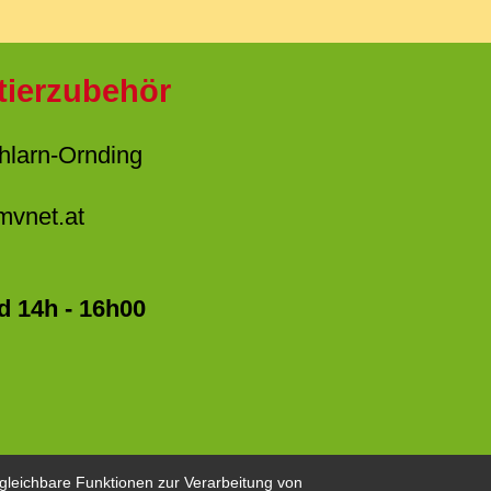
tierzubehör
hlarn-Ornding
mvnet.at
d 14h - 16h00
gleichbare Funktionen zur Verarbeitung von