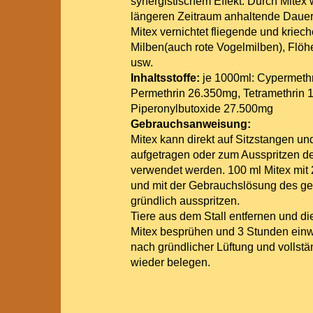
synergistischem Effekt. Durch Mitex 
längeren Zeitraum anhaltende Dauerw
Mitex vernichtet fliegende und kriec
Milben(auch rote Vogelmilben), Flöh
usw.
Inhaltsstoffe:
je 1000ml: Cypermeth
Permethrin 26.350mg, Tetramethrin 
Piperonylbutoxide 27.500mg
Gebrauchsanweisung:
Mitex kann direkt auf Sitzstangen u
aufgetragen oder zum Ausspritzen d
verwendet werden. 100 ml Mitex mit
und mit der Gebrauchslösung des ge
gründlich ausspritzen.
Tiere aus dem Stall entfernen und die
Mitex besprühen und 3 Stunden einwi
nach gründlicher Lüftung und vollst
wieder belegen.