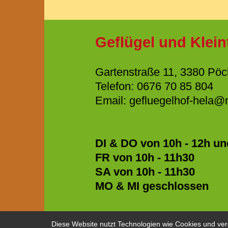
Geflügel und Klein
Gartenstraße 11, 3380 Pöc
Telefon: 0676 70 85 804
Email:
gefluegelhof-hela@
DI & DO von 10h - 12h un
FR von 10h - 11h30
SA von 10h - 11h30
MO & MI geschlossen
Diese Website nutzt Technologien wie Cookies und ver