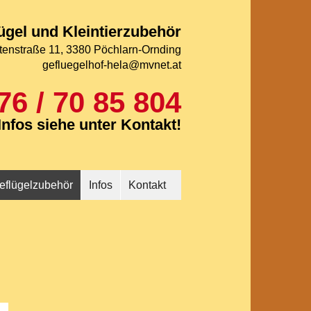
ügel und Kleintierzubehör
tenstraße 11, 3380 Pöchlarn-Ornding
gefluegelhof-hela@mvnet.at
76 / 70 85 804
nfos siehe unter Kontakt!
eflügelzubehör
Infos
Kontakt