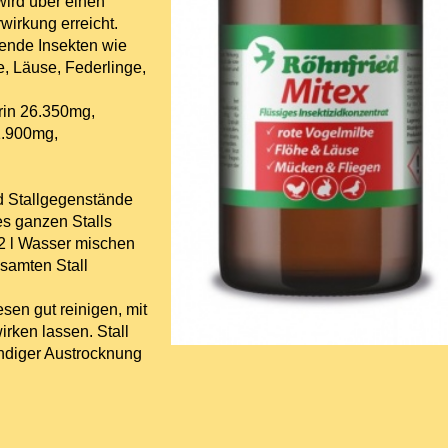
wird über einen
irkung erreicht.
hende Insekten wie
e, Läuse, Federlinge,
rin 26.350mg,
1.900mg,
nd Stallgegenstände
es ganzen Stalls
 2 l Wasser mischen
samten Stall
sen gut reinigen, mit
rken lassen. Stall
ändiger Austrocknung